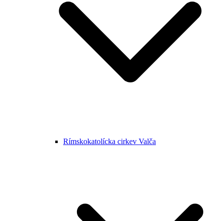
Rímskokatolícka cirkev Valča