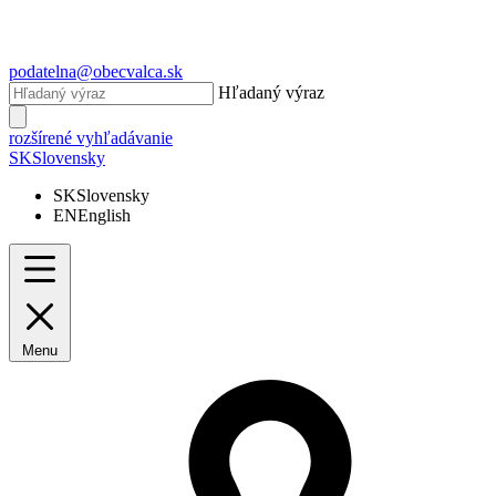
podatelna@obecvalca.sk
Hľadaný výraz
rozšírené vyhľadávanie
SK
Slovensky
SK
Slovensky
EN
English
Menu