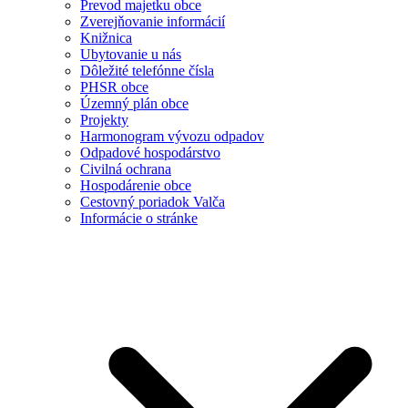
Prevod majetku obce
Zverejňovanie informácií
Knižnica
Ubytovanie u nás
Dôležité telefónne čísla
PHSR obce
Územný plán obce
Projekty
Harmonogram vývozu odpadov
Odpadové hospodárstvo
Civilná ochrana
Hospodárenie obce
Cestovný poriadok Valča
Informácie o stránke