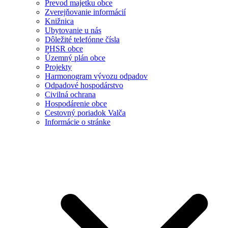
Prevod majetku obce
Zverejňovanie informácií
Knižnica
Ubytovanie u nás
Dôležité telefónne čísla
PHSR obce
Územný plán obce
Projekty
Harmonogram vývozu odpadov
Odpadové hospodárstvo
Civilná ochrana
Hospodárenie obce
Cestovný poriadok Valča
Informácie o stránke