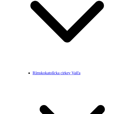
Rímskokatolícka cirkev Valča