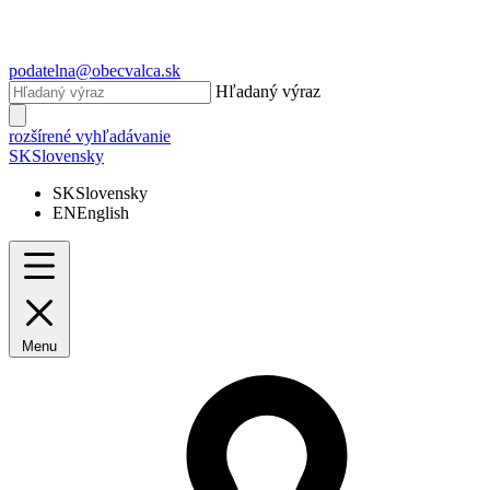
podatelna@obecvalca.sk
Hľadaný výraz
rozšírené vyhľadávanie
SK
Slovensky
SK
Slovensky
EN
English
Menu