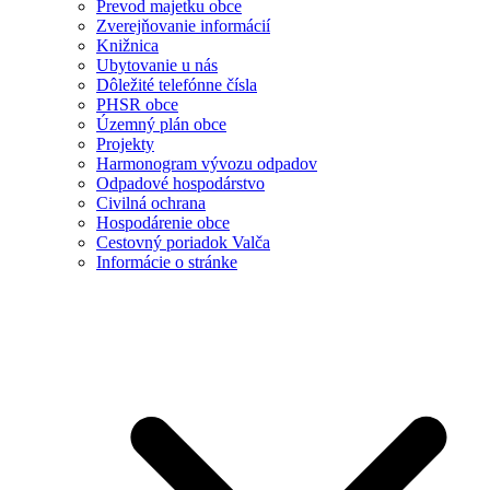
Prevod majetku obce
Zverejňovanie informácií
Knižnica
Ubytovanie u nás
Dôležité telefónne čísla
PHSR obce
Územný plán obce
Projekty
Harmonogram vývozu odpadov
Odpadové hospodárstvo
Civilná ochrana
Hospodárenie obce
Cestovný poriadok Valča
Informácie o stránke