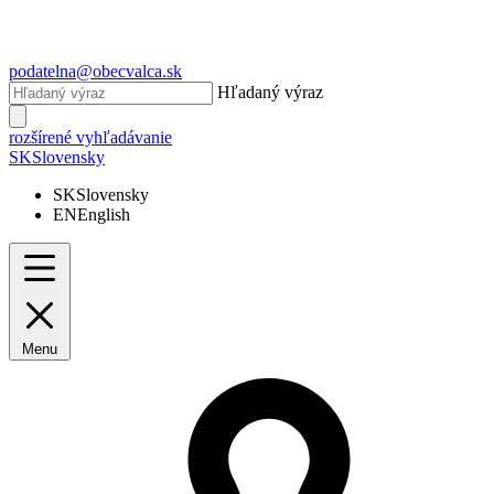
podatelna@obecvalca.sk
Hľadaný výraz
rozšírené vyhľadávanie
SK
Slovensky
SK
Slovensky
EN
English
Menu