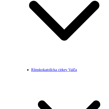
Rímskokatolícka cirkev Valča